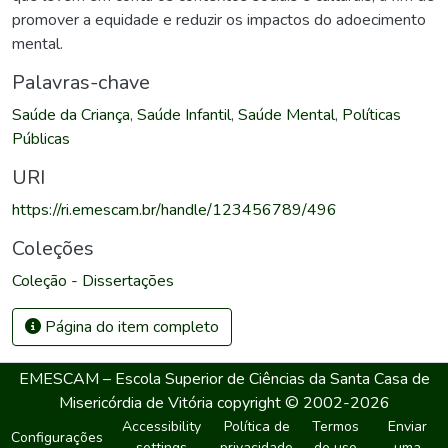
promover a equidade e reduzir os impactos do adoecimento
mental.
Palavras-chave
Saúde da Criança
,
Saúde Infantil
,
Saúde Mental
,
Políticas
Públicas
URI
https://ri.emescam.br/handle/123456789/496
Coleções
Coleção - Dissertações
Página do item completo
EMESCAM – Escola Superior de Ciências da Santa Casa de
Misericórdia de Vitória
copyright © 2002-2026
Accessibility
Política de
Termos
Enviar
Configurações
settings
privacidade
de uso
uma