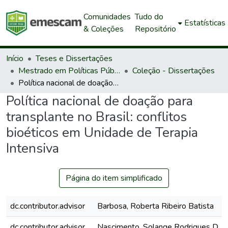
Comunidades
Tudo do
Estatísticas
& Coleções
Repositório
Início
Teses e Dissertações
Mestrado em Políticas Públicas e Desenvolvimento Local
Coleção - Dissertações
Política nacional de doação para transplante no Brasil: conflitos bioéticos em Unidade de Terapia Intensiva
Política nacional de doação para
transplante no Brasil: conflitos
bioéticos em Unidade de Terapia
Intensiva
Página do item simplificado
dc.contributor.advisor
Barbosa, Roberta Ribeiro Batista
dc.contributor.advisor
Nascimento, Solange Rodrigues D.