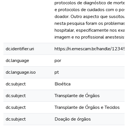
protocolos de diagnóstico de morte e
e protocolos de cuidados com o poss
doador. Outro aspecto que suscitou 
nesta pesquisa foram os problemas 
hospitalar, especificamente nos exa
imagem e no profissional anestesista
dc.identifier.uri
https://ri.emescam.br/handle/1234
dc.language
por
dc.language.iso
pt
dc.subject
Bioética
dc.subject
Transplante de Órgãos
dc.subject
Transplante de Órgãos e Tecidos
dc.subject
Doação de órgãos