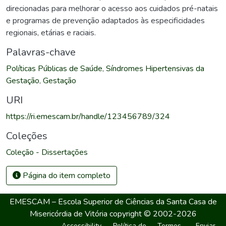
direcionadas para melhorar o acesso aos cuidados pré-natais
e programas de prevenção adaptados às especificidades
regionais, etárias e raciais.
Palavras-chave
Políticas Públicas de Saúde
,
Síndromes Hipertensivas da
Gestação
,
Gestação
URI
https://ri.emescam.br/handle/123456789/324
Coleções
Coleção - Dissertações
Página do item completo
EMESCAM – Escola Superior de Ciências da Santa Casa de
Misericórdia de Vitória
copyright © 2002-2026
Accessibility
Política de
Termos
Enviar