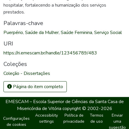
hospitalar, fortalecendo a humanização dos serviços
prestados.
Palavras-chave
Puerpério
,
Saúde da Mulher
,
Saúde Feminina
,
Serviço Social
URI
https://ri.emescam.br/handle/123456789/483
Coleções
Coleção - Dissertações
Página do item completo
EMESCAM – Escola Superior de Ciências da Santa Casa de
Misericórdia de Vitória
copyright © 2002-2026
Accessibility
Política de
Termos
Enviar
Configurações
settings
privacidade
de uso
uma
de cookies
sugestão