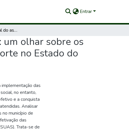
Entrar
A prática profissional do assistente social no SUAS: um olhar sobre os principais desafios no município de Bom Jesus do Norte no Estado do Espírito Santo
: um olhar sobre os
Norte no Estado do
a implementação das
social, no entanto,
fetivo e a conquista
atendidas. Analisar
s no município de
fetivação das
 (SUAS). Trata-se de