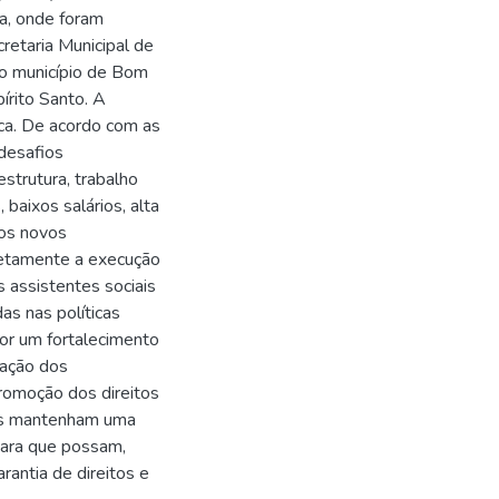
va, onde foram
retaria Municipal de
o município de Bom
írito Santo. A
ica. De acordo com as
 desafios
estrutura, trabalho
baixos salários, alta
os novos
iretamente a execução
s assistentes sociais
s nas políticas
por um fortalecimento
zação dos
romoção dos direitos
ais mantenham uma
 para que possam,
rantia de direitos e