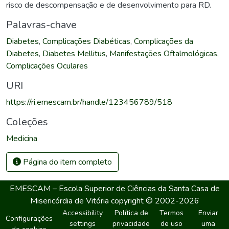
risco de descompensação e de desenvolvimento para RD.
Palavras-chave
Diabetes
,
Complicações Diabéticas
,
Complicações da
Diabetes
,
Diabetes Mellitus
,
Manifestações Oftalmológicas
,
Complicações Oculares
URI
https://ri.emescam.br/handle/123456789/518
Coleções
Medicina
Página do item completo
EMESCAM – Escola Superior de Ciências da Santa Casa de
Misericórdia de Vitória
copyright © 2002-2026
Accessibility
Política de
Termos
Enviar
Configurações
settings
privacidade
de uso
uma