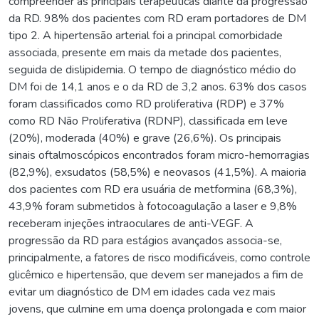
compreender as principais terapêuticas diante da progressão
da RD. 98% dos pacientes com RD eram portadores de DM
tipo 2. A hipertensão arterial foi a principal comorbidade
associada, presente em mais da metade dos pacientes,
seguida de dislipidemia. O tempo de diagnóstico médio do
DM foi de 14,1 anos e o da RD de 3,2 anos. 63% dos casos
foram classificados como RD proliferativa (RDP) e 37%
como RD Não Proliferativa (RDNP), classificada em leve
(20%), moderada (40%) e grave (26,6%). Os principais
sinais oftalmoscópicos encontrados foram micro-hemorragias
(82,9%), exsudatos (58,5%) e neovasos (41,5%). A maioria
dos pacientes com RD era usuária de metformina (68,3%),
43,9% foram submetidos à fotocoagulação a laser e 9,8%
receberam injeções intraoculares de anti-VEGF. A
progressão da RD para estágios avançados associa-se,
principalmente, a fatores de risco modificáveis, como controle
glicêmico e hipertensão, que devem ser manejados a fim de
evitar um diagnóstico de DM em idades cada vez mais
jovens, que culmine em uma doença prolongada e com maior