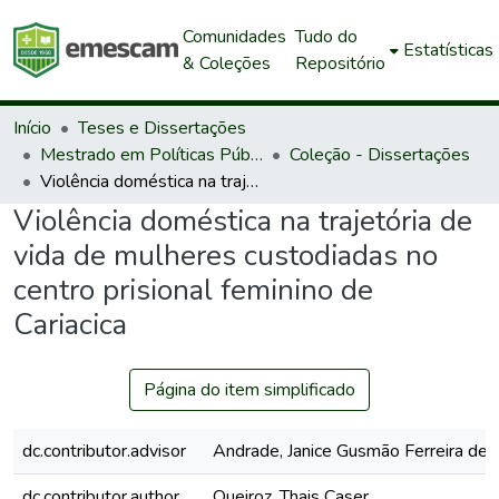
Comunidades
Tudo do
Estatísticas
& Coleções
Repositório
Início
Teses e Dissertações
Mestrado em Políticas Públicas e Desenvolvimento Local
Coleção - Dissertações
Violência doméstica na trajetória de vida de mulheres custodiadas no centro prisional feminino de Cariacica
Violência doméstica na trajetória de
vida de mulheres custodiadas no
centro prisional feminino de
Cariacica
Página do item simplificado
dc.contributor.advisor
Andrade, Janice Gusmão Ferreira de
dc.contributor.author
Queiroz, Thais Caser