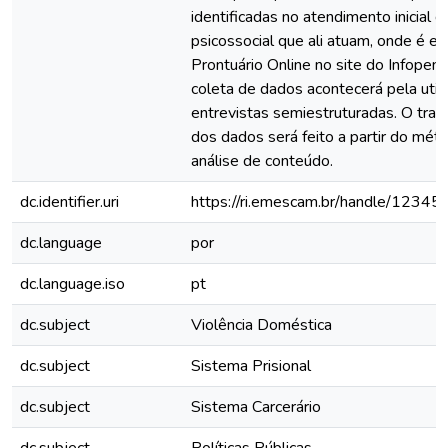
identificadas no atendimento inicial 
psicossocial que ali atuam, onde é e
Prontuário Online no site do Infopen
coleta de dados acontecerá pela util
entrevistas semiestruturadas. O tra
dos dados será feito a partir do mét
análise de conteúdo.
dc.identifier.uri
https://ri.emescam.br/handle/1234
dc.language
por
dc.language.iso
pt
dc.subject
Violência Doméstica
dc.subject
Sistema Prisional
dc.subject
Sistema Carcerário