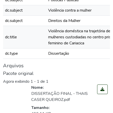
dc.subject
Políticas Públicas
dc.subject
Violência contra a mulher
dc.subject
Direitos da Mulher
Violência doméstica na trajetória de 
dc.title
mulheres custodiadas no centro prisi
feminino de Cariacica
dc.type
Dissertação
Arquivos
Pacote original
Agora exibindo
1 - 1 de 1
Nome:
DISSERTAÇÃO FINAL - THAIS
CASER QUEIROZ.pdf
Tamanho: