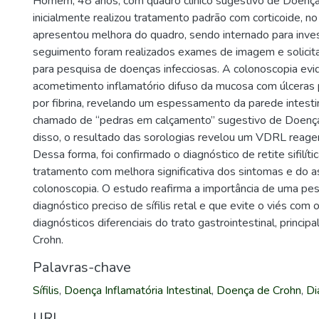
Homem, 48 anos, com quadro clínico sugestivo de Doença
inicialmente realizou tratamento padrão com corticoide, no
apresentou melhora do quadro, sendo internado para inve
seguimento foram realizados exames de imagem e solicit
para pesquisa de doenças infecciosas. A colonoscopia ev
acometimento inflamatório difuso da mucosa com úlceras
por fibrina, revelando um espessamento da parede intest
chamado de “pedras em calçamento” sugestivo de Doenç
disso, o resultado das sorologias revelou um VDRL reagen
Dessa forma, foi confirmado o diagnóstico de retite sifilíti
tratamento com melhora significativa dos sintomas e do 
colonoscopia. O estudo reafirma a importância de uma pes
diagnóstico preciso de sífilis retal e que evite o viés com
diagnósticos diferenciais do trato gastrointestinal, princ
Crohn.
Palavras-chave
Sífilis
,
Doença Inflamatória Intestinal
,
Doença de Crohn
,
Di
URI