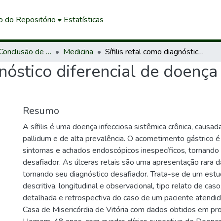
o do Repositório
Estatísticas
Trabalhos de Conclusão de Curso de Graduação
Medicina
Sífilis retal como diagnóstico diferencial de doença de Crohn: relato de caso
gnóstico diferencial de doença
Resumo
A sífilis é uma doença infecciosa sistêmica crônica, caus
pallidum e de alta prevalência. O acometimento gástrico 
sintomas e achados endoscópicos inespecíficos, tornando 
desafiador. As úlceras retais são uma apresentação rara da 
tornando seu diagnóstico desafiador. Trata-se de um est
descritiva, longitudinal e observacional, tipo relato de cas
detalhada e retrospectiva do caso de um paciente atendi
Casa de Misericórdia de Vitória com dados obtidos em pro