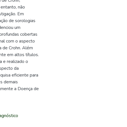
 de Crohn,
 entanto, não
stigação. Em
ação de sorologias
idenciou um
 profundas cobertas
inal com o aspecto
a de Crohn. Além
te em altos títulos.
ca e realizado o
aspecto da
quisa eficiente para
 os demais
ipalmente a Doença de
agnóstico