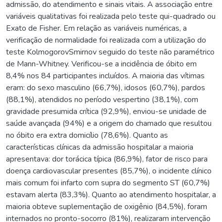
admissão, do atendimento e sinais vitais. A associação entre
variáveis qualitativas foi realizada pelo teste qui-quadrado ou
Exato de Fisher. Em relação as variáveis numéricas, a
verificação de normalidade foi realizada com a utilização do
teste KolmogorovSmirnov seguido do teste não paramétrico
de Mann-Whitney. Verificou-se a incidência de óbito em
8,4% nos 84 participantes incluídos. A maioria das vítimas
eram: do sexo masculino (66,7%), idosos (60,7%), pardos
(88,1%), atendidos no período vespertino (38,1%), com
gravidade presumida crítica (92,9%), enviou-se unidade de
saúde avançada (94%) e a origem do chamado que resultou
no óbito era extra domicílio (78,6%). Quanto as
características clínicas da admissão hospitalar a maioria
apresentava: dor torácica típica (86,9%), fator de risco para
doença cardiovascular presentes (85,7%), o incidente clínico
mais comum foi infarto com supra do segmento ST (60,7%)
estavam alerta (83,3%). Quanto ao atendimento hospitalar, a
maioria obteve suplementação de oxigênio (84,5%), foram
internados no pronto-socorro (81%), realizaram intervenção