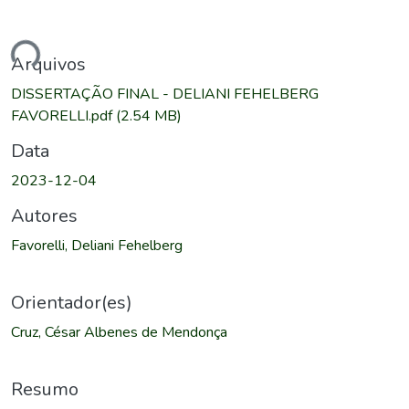
ndo...
Arquivos
DISSERTAÇÃO FINAL - DELIANI FEHELBERG
FAVORELLI.pdf
(2.54 MB)
Data
2023-12-04
Autores
Favorelli, Deliani Fehelberg
Orientador(es)
Cruz, César Albenes de Mendonça
Resumo