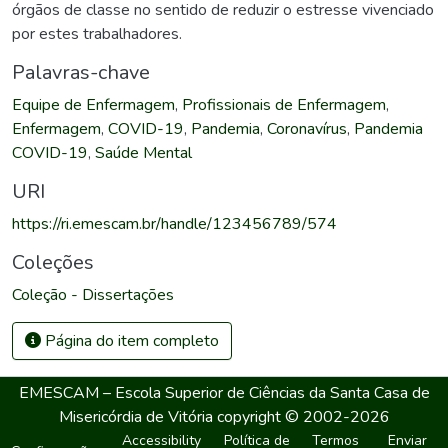
órgãos de classe no sentido de reduzir o estresse vivenciado
por estes trabalhadores.
Palavras-chave
Equipe de Enfermagem
,
Profissionais de Enfermagem
,
Enfermagem
,
COVID-19
,
Pandemia
,
Coronavírus
,
Pandemia
COVID-19
,
Saúde Mental
URI
https://ri.emescam.br/handle/123456789/574
Coleções
Coleção - Dissertações
Página do item completo
EMESCAM – Escola Superior de Ciências da Santa Casa de
Misericórdia de Vitória
copyright © 2002-2026
Accessibility
Política de
Termos
Enviar