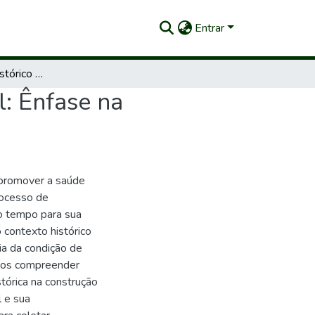
Entrar
Desenvolvimento histórico da odontologia no Brasil: Ênfase na regulamentação e políticas públicas
l: Ênfase na
 promover a saúde
rocesso de
o tempo para sua
 contexto histórico
ia da condição de
emos compreender
tórica na construção
l e sua