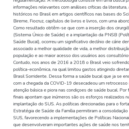
regulamentação. A metodologia consiste em uma busca pa
informações relevantes com análises críticas da literatura
históricos no Brasil em artigos científicos nas bases do 
Bireme, Fiocruz, capítulos de livros e livros, com uma abor
Como resultado obtêm-se que com a inserção dos cirurgi
(Sistema Único de Saúde) e a implantação da PNSB (Polít
Saúde Bucal), ocorreu um significativo declínio de cárie den
associado a melhor qualidade de vida, a melhor distribuiçã
população e ao maior acesso dos usuários aos consultório
Contudo, nos anos de 2016 a 2018 o Brasil veio sofrendo 
política-econômica, na qual limitou gastos atingindo dire
Brasil Sorridente. Dessa forma a saúde bucal que ja se e
com a chegada da COVID-19 desecadeou um retrocesso n
atenção básica e piora nas condiçoes de saúde bucal. Por 
finais apontam que inúmeros são os esforços realizados na
implantação do SUS. As políticas direcionadas para o fort
Estratégia de Saúde da Família permitiram a consolidação 
SUS, favorecendo a implementações de Políticas Naciona
que desenvolveram importantes ações de saúde nos terri