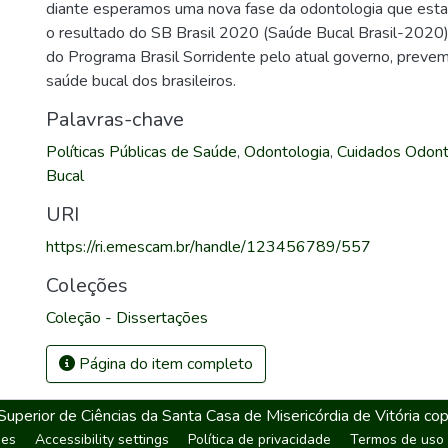
diante esperamos uma nova fase da odontologia que est
o resultado do SB Brasil 2020 (Saúde Bucal Brasil-2020
do Programa Brasil Sorridente pelo atual governo, prev
saúde bucal dos brasileiros.
Palavras-chave
Políticas Públicas de Saúde
,
Odontologia
,
Cuidados Odont
Bucal
URI
https://ri.emescam.br/handle/123456789/557
Coleções
Coleção - Dissertações
Página do item completo
erior de Ciências da Santa Casa de Misericórdia de Vitória
cop
ies
Accessibility settings
Política de privacidade
Termos de uso