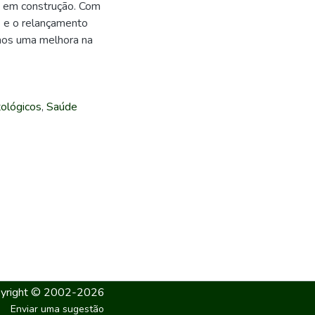
a em construção. Com
) e o relançamento
emos uma melhora na
ológicos
,
Saúde
yright © 2002-2026
Enviar uma sugestão