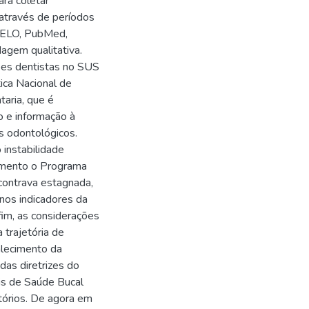
ra coletar
, através de períodos
SciELO, PubMed,
dagem qualitativa.
ões dentistas no SUS
ica Nacional de
taria, que é
o e informação à
s odontológicos.
instabilidade
tamento o Programa
ncontrava estagnada,
os indicadores da
fim, as considerações
 trajetória de
alecimento da
das diretrizes do
is de Saúde Bucal
tórios. De agora em