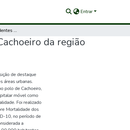
Entrar
Mortalidade por acidentes e violências do polo de Cachoeiro da região sul capixaba
Cachoeiro da região
sição de destaque
s áreas urbanas.
 no polo de Cachoeiro,
spitalar móvel como
idade. Foi realizado
re Mortalidade dos
CID-10, no período de
onsiderada a