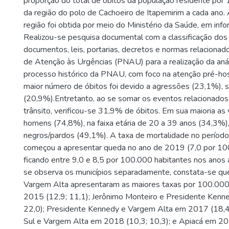
proporção do total de óbitos da população residente por
da região do polo de Cachoeiro de Itapemirim a cada ano.
região foi obtida por meio do Ministério da Saúde, em inf
Realizou-se pesquisa documental com a classificação dos 
documentos, leis, portarias, decretos e normas relacionado
de Atenção às Urgências (PNAU) para a realização da anál
processo histórico da PNAU, com foco na atenção pré-hos
maior número de óbitos foi devido a agressões (23,1%), 
(20,9%).Entretanto, ao se somar os eventos relacionados
trânsito, verificou-se 31,9% de óbitos. Em sua maioria as 
homens (74,8%), na faixa etária de 20 a 39 anos (34,3%),
negros/pardos (49,1%). A taxa de mortalidade no período
começou a apresentar queda no ano de 2019 (7,0 por 100
ficando entre 9,0 e 8,5 por 100.000 habitantes nos anos 
se observa os municípios separadamente, constata-se qu
Vargem Alta apresentaram as maiores taxas por 100.000
2015 (12,9; 11,1); Jerônimo Monteiro e Presidente Kenn
22,0); Presidente Kennedy e Vargem Alta em 2017 (18,4;
Sul e Vargem Alta em 2018 (10,3; 10,3); e Apiacá em 20