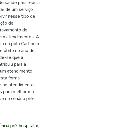
de saúde para reduzir
tar de um serviço
ervir nesse tipo de
ação de
gravamento do
 em atendimentos. A
ção no polo Cachoeiro
e óbito no ano de
de-se que a
ribuiu para a
r um atendimento
esta forma,
o ao atendimento
es para melhorar o
de no cenário pré-
ência pré-hospitalar
,