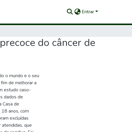
Entrar
 precoce do câncer de
do o mundo e o seu
 fim de melhorar a
um estudo caso-
os dados de
a Casa de
de 18 anos, com
oram excluídas
r atendidas, que