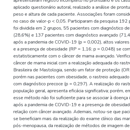
apresentavam registro incompleto no prontuário e os casos
aplicado questionário autoral, realizado a análise de prontu
peso e altura de cada paciente. Associações foram conside
no caso de valor-p < 0,05. Participaram da pesquisa 192 
foi dividida em 2 grupos, 55 pacientes com diagnóstico de c
(28,6%) e 137 pacientes com diagnóstico avançado (71,4
após a pandemia de COVID-19 (p = 0,002), altos valores
e a presença de obesidade (RP = 1,16; p = 0,048) se cor
estatisticamente com o câncer de mama avançado. Verific
câncer de mama inicial com a realização adequada do rast
Brasileira de Mastologia, sendo um fator de proteção (OR 
porém nas pacientes com obesidade, o rastreio adequado 
com diagnóstico precoce (p = 0,297). A realização do rast
população geral, apresenta eficácia significativa; porém, 
esse método não foi suficiente para se associar à doença in
após a pandemia de COVID-19 e a presença de obesidad
relação com câncer avançado. Ademais, notou-se que pa
se beneficiam mais da realização do exame clínico das m
pós-menopausa, da realização de métodos de imagem de 