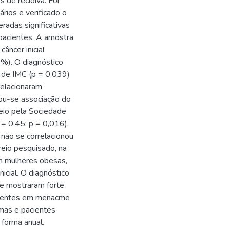
 de recidiva. Foi
ários e verificado o
radas significativas
pacientes. A amostra
âncer inicial
%). O diagnóstico
 de IMC (p = 0,039)
relacionaram
ou-se associação do
reio pela Sociedade
= 0,45; p = 0,016),
não se correlacionou
reio pesquisado, na
em mulheres obesas,
icial. O diagnóstico
e mostraram forte
cientes em menacme
amas e pacientes
forma anual.