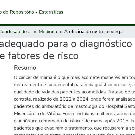
o do Repositório
Estatísticas
Trabalhos de Conclusão de Curso de Graduação
Medicina
A eficácia do rastreio adequado para o diagnóstico precoce do câncer de mama e a influência de fatores de risco
o adequado para o diagnóstico
e fatores de risco
Resumo
O câncer de mama é o que mais acomete mulheres em to
rastreamento é fundamental para o diagnóstico precoce, a
qualidade de vida das pacientes acometidas. Tratase de 
controle, realizado de 2022 a 2024, onde foram analisad
pacientes do ambulatório de mastologia do Hospital Sant
Misericórdia de Vitória. Foram incluídas mulheres, acima 
diagnóstico confirmado de câncer de mama após 2015. F
pacientes que evadiram o tratamento, que recusaram a se