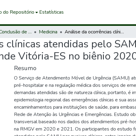
o do Repositório
Estatísticas
Trabalhos de Conclusão de Curso de Graduação
Medicina
Análise da ocorrências clínicas atendidas pelo SAMU 192 na região metropolitana da Grande Vitória-ES no biênio 2020-2021
s clínicas atendidas pelo SA
nde Vitória-ES no biênio 20
Resumo
O Serviço de Atendimento Móvel de Urgência (SAMU) at
pré-hospitalar e na regulação médica dos serviços de emer
demandas atendidas são de natureza clínica, portanto, é i
epidemiologia regional das emergências clínicas e sua as
encaminhamentos para instituições de saúde, para embasa
Rede de Atenção às Urgências e Emergências. Estudo obs
transversal baseado nos dados dos atendimentos pré-h
na RMGV em 2020 e 2021. Os participantes do estudo f