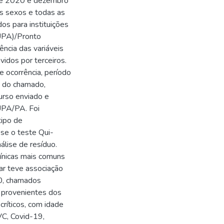
 de 2020 e dezembro
s sexos e todas as
os para instituições
UPA)/Pronto
ncia das variáveis
idos por terceiros.
e ocorrência, período
m do chamado,
curso enviado e
UPA/PA. Foi
tipo de
se o teste Qui-
nálise de resíduo.
ínicas mais comuns
lar teve associação
20, chamados
, provenientes dos
 críticos, com idade
VC, Covid-19,