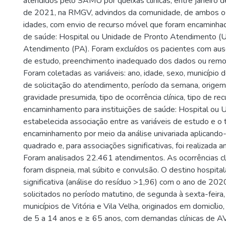
atendidos pelo SAMU por queixas clínicas, entre janeiro
de 2021, na RMGV, advindos da comunidade, de ambos o
idades, com envio de recurso móvel que foram encaminhad
de saúde: Hospital ou Unidade de Pronto Atendimento (
Atendimento (PA). Foram excluídos os pacientes com ausê
de estudo, preenchimento inadequado dos dados ou remov
Foram coletadas as variáveis: ano, idade, sexo, município d
de solicitação do atendimento, período da semana, orige
gravidade presumida, tipo de ocorrência clínica, tipo de re
encaminhamento para instituições de saúde: Hospital ou 
estabelecida associação entre as variáveis de estudo e o 
encaminhamento por meio da análise univariada aplicando-
quadrado e, para associações significativas, foi realizada a
Foram analisados 22.461 atendimentos. As ocorrências cl
foram dispneia, mal súbito e convulsão. O destino hospita
significativa (análise do resíduo >1,96) com o ano de 20
solicitados no período matutino, de segunda à sexta-feira
municípios de Vitória e Vila Velha, originados em domicílio,
de 5 a 14 anos e ≥ 65 anos, com demandas clínicas de A