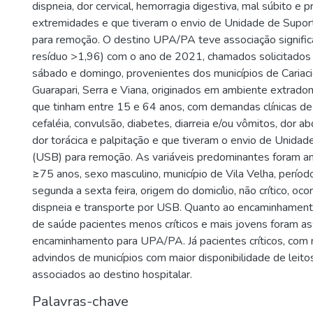
dispneia, dor cervical, hemorragia digestiva, mal súbito e
extremidades e que tiveram o envio de Unidade de Supo
para remoção. O destino UPA/PA teve associação significa
resíduo >1,96) com o ano de 2021, chamados solicitados
sábado e domingo, provenientes dos municípios de Cariaci
Guarapari, Serra e Viana, originados em ambiente extradomic
que tinham entre 15 e 64 anos, com demandas clínicas de 
cefaléia, convulsão, diabetes, diarreia e/ou vômitos, dor a
dor torácica e palpitação e que tiveram o envio de Unida
(USB) para remoção. As variáveis predominantes foram a
≥75 anos, sexo masculino, município de Vila Velha, períod
segunda a sexta feira, origem do domicílio, não crítico, ocor
dispneia e transporte por USB. Quanto ao encaminhamento
de saúde pacientes menos críticos e mais jovens foram a
encaminhamento para UPA/PA. Já pacientes críticos, com 
advindos de municípios com maior disponibilidade de leito
associados ao destino hospitalar.
Palavras-chave