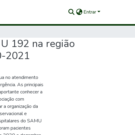
Entrar
MU 192 na região
20-2021
ua no atendimento
gência. As principais
mportante conhecer a
sociação com
r a organização da
ervacional e
ospitalares do SAMU
oram pacientes