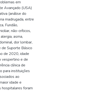
 problemas em
rte Avançado (USA)
tiva (análise do
 na madrugada, entre
ca, Fundão,
iliar, não-críticos,
alergia, asma,
bdominal, dor lombar,
de de Suporte Básico
no de 2020, idade
o vespertino e de
rência clínica de
 para instituições
ssociados ao
maior idade e
s hospitalares foram