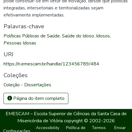
pode constituir-se em vetor de inovação, desde que políticas
integradas, intersetoriais e territorializadas sejam
efetivamente implementadas.
Palavras-chave
Políticas Públicas de Saúde
,
Saúde do Idoso
,
Idosos
,
Pessoas Idosas
URI
https://ri.emescam.br/handle/123456789/484
Coleções
Coleção - Dissertações
Página do item completo
EMESCAM – Escola Superior de Ciências da Santa Casa de
Misericórdia de Vitória
copyright © 2002-2026
Accessibility
Política de
Termos
Enviar
Configurações