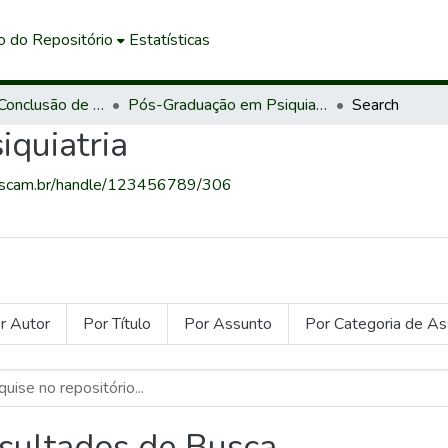
o do Repositório
Estatísticas
Trabalhos de Conclusão de Curso de Especialização
Pós-Graduação em Psiquiatria
Search
quiatria
mescam.br/handle/123456789/306
r Autor
Por Título
Por Assunto
Por Categoria de A
sultados de Busca