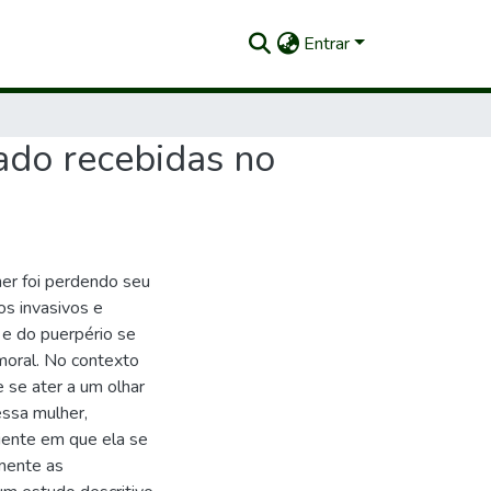
Entrar
ado recebidas no
her foi perdendo seu
s invasivos e
 e do puerpério se
moral. No contexto
 se ater a um olhar
essa mulher,
iente em que ela se
omente as