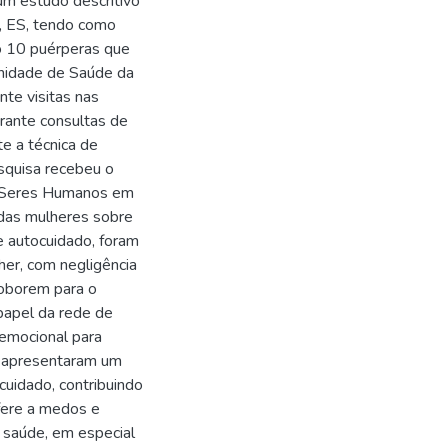
um estudo descritivo
a, ES, tendo como
do 10 puérperas que
Unidade de Saúde da
nte visitas nas
urante consultas de
te a técnica de
squisa recebeu o
m Seres Humanos em
das mulheres sobre
de autocuidado, foram
her, com negligência
roborem para o
papel da rede de
 emocional para
s apresentaram um
cuidado, contribuindo
fere a medos e
e saúde, em especial