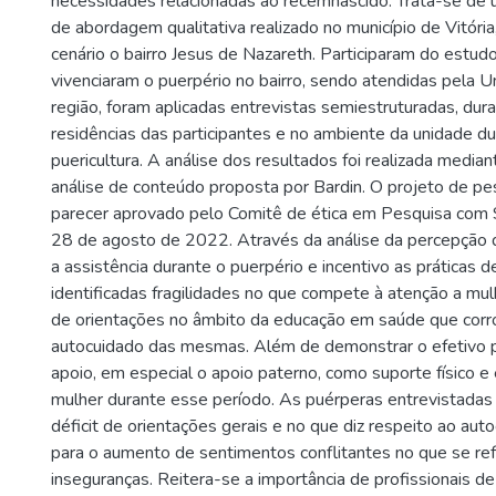
necessidades relacionadas ao recémnascido. Trata-se de 
de abordagem qualitativa realizado no município de Vitóri
cenário o bairro Jesus de Nazareth. Participaram do estu
vivenciaram o puerpério no bairro, sendo atendidas pela 
região, foram aplicadas entrevistas semiestruturadas, dura
residências das participantes e no ambiente da unidade d
puericultura. A análise dos resultados foi realizada median
análise de conteúdo proposta por Bardin. O projeto de pe
parecer aprovado pelo Comitê de ética em Pesquisa co
28 de agosto de 2022. Através da análise da percepção 
a assistência durante o puerpério e incentivo as práticas 
identificadas fragilidades no que compete à atenção a mul
de orientações no âmbito da educação em saúde que cor
autocuidado das mesmas. Além de demonstrar o efetivo 
apoio, em especial o apoio paterno, como suporte físico e
mulher durante esse período. As puérperas entrevistada
déficit de orientações gerais e no que diz respeito ao auto
para o aumento de sentimentos conflitantes no que se re
inseguranças. Reitera-se a importância de profissionais d