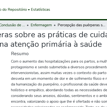
o do Repositório
Estatísticas
Trabalhos de Conclusão de Curso de Graduação
Enfermagem
Percepção das puérperas sobre as práticas de cuidado recebidas no contexto hospitalar e na atenção primária à saúde
as sobre as práticas de cuid
 na atenção primária à saúde
Resumo
Com o aumento das hospitalizações para os partos, a mul
protagonismo e sendo submetida a diversos procedimento
intervencionistas, assim muitas vezes o contexto do parto
desvela em um momento de dor e de sofrimento físico e 
da humanização do puerpério, o profissional da saúde deve
holístico e empático, abordando todas as necessidades d
considerando seus anseios, dúvidas, sentimentos e o amb
encontra, valorizando o apoio que lhe é ofertado e não s