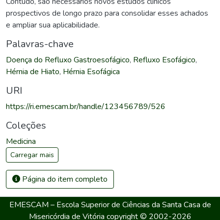
Contudo, são necessários novos estudos clínicos
prospectivos de longo prazo para consolidar esses achados
e ampliar sua aplicabilidade.
Palavras-chave
Doença do Refluxo Gastroesofágico
,
Refluxo Esofágico
,
Hérnia de Hiato
,
Hérnia Esofágica
URI
https://ri.emescam.br/handle/123456789/526
Coleções
Medicina
Carregar mais
Página do item completo
EMESCAM – Escola Superior de Ciências da Santa Casa de
Misericórdia de Vitória
copyright © 2002-2026