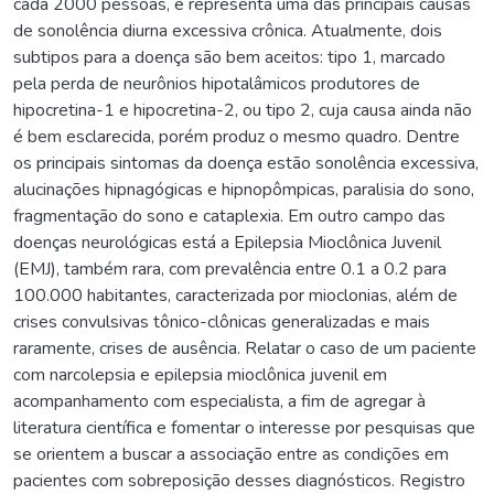
cada 2000 pessoas, e representa uma das principais causas
de sonolência diurna excessiva crônica. Atualmente, dois
subtipos para a doença são bem aceitos: tipo 1, marcado
pela perda de neurônios hipotalâmicos produtores de
hipocretina-1 e hipocretina-2, ou tipo 2, cuja causa ainda não
é bem esclarecida, porém produz o mesmo quadro. Dentre
os principais sintomas da doença estão sonolência excessiva,
alucinações hipnagógicas e hipnopômpicas, paralisia do sono,
fragmentação do sono e cataplexia. Em outro campo das
doenças neurológicas está a Epilepsia Mioclônica Juvenil
(EMJ), também rara, com prevalência entre 0.1 a 0.2 para
100.000 habitantes, caracterizada por mioclonias, além de
crises convulsivas tônico-clônicas generalizadas e mais
raramente, crises de ausência. Relatar o caso de um paciente
com narcolepsia e epilepsia mioclônica juvenil em
acompanhamento com especialista, a fim de agregar à
literatura científica e fomentar o interesse por pesquisas que
se orientem a buscar a associação entre as condições em
pacientes com sobreposição desses diagnósticos. Registro