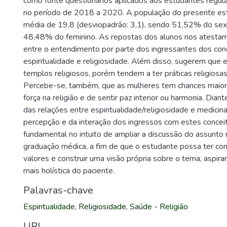
como fonte questionários aplicados aos estudantes regul
no período de 2018 a 2020. A população do presente es
média de 19,8 (desviopadrão: 3,1), sendo 51,52% do sex
48,48% do feminino. As repostas dos alunos nos atestam
entre o entendimento por parte dos ingressantes dos con
espiritualidade e religiosidade. Além disso, sugerem qu
templos religiosos, porém tendem a ter práticas religiosas 
Percebe-se, também, que as mulheres tem chances maior
força na religião e de sentir paz interior ou harmonia. Dian
das relações entre espiritualidade/religiosidade e medicin
percepção e da interação dos ingressos com estes conce
fundamental no intuito de ampliar a discussão do assunto
graduação médica, a fim de que o estudante possa ter co
valores e construir uma visão própria sobre o tema, asp
mais holística do paciente.
Palavras-chave
Espiritualidade
,
Religiosidade
,
Saúde - Religião
URI