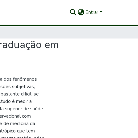
Entrar
 graduação em
era dos fenômenos
sões subjetivas,
astante difícil, se
studo é medir a
la superior de saúde
ervacional com
de de medicina da
lantrópico que tem