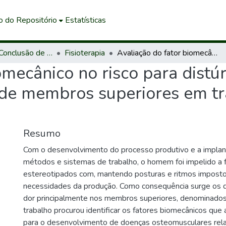
o do Repositório
Estatísticas
Trabalhos de Conclusão de Curso de Graduação
Fisioterapia
Avaliação do fator biomecânico no risco para distúrbios muscoloesqueléticos de membros superiores em trabalhadores de uma indústria mecânica
omecânico no risco para distú
 de membros superiores em t
Resumo
Com o desenvolvimento do processo produtivo e a impla
métodos e sistemas de trabalho, o homem foi impelido a
estereotipados com, mantendo posturas e ritmos imposto
necessidades da produção. Como consequência surge os q
dor principalmente nos membros superiores, denominado
trabalho procurou identificar os fatores biomecânicos que
para o desenvolvimento de doenças osteomusculares rel