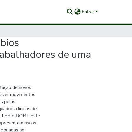
Entrar
rbios
rabalhadores de uma
ntação de novos
 fazer movimentos
s pelas
uadros clínicos de
s LER e DORT. Este
 apresentam riscos
acionadas ao