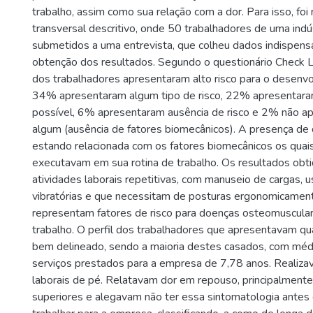
trabalho, assim como sua relação com a dor. Para isso, foi
transversal descritivo, onde 50 trabalhadores de uma indú
submetidos a uma entrevista, que colheu dados indispens
obtenção dos resultados. Segundo o questionário Check 
dos trabalhadores apresentaram alto risco para o desen
34% apresentaram algum tipo de risco, 22% apresentara
possível, 6% apresentaram ausência de risco e 2% não ap
algum (ausência de fatores biomecânicos). A presença de d
estando relacionada com os fatores biomecânicos os quai
executavam em sua rotina de trabalho. Os resultados obt
atividades laborais repetitivas, com manuseio de cargas, 
vibratórias e que necessitam de posturas ergonomicamen
representam fatores de risco para doenças osteomuscular
trabalho. O perfil dos trabalhadores que apresentavam qua
bem delineado, sendo a maioria destes casados, com mé
serviços prestados para a empresa de 7,78 anos. Realiza
laborais de pé. Relatavam dor em repouso, principalmen
superiores e alegavam não ter essa sintomatologia ante