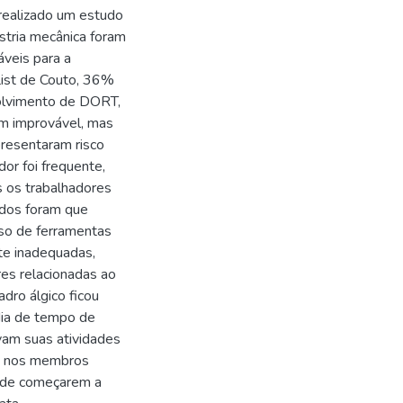
 realizado um estudo
stria mecânica foram
áveis para a
List de Couto, 36%
volvimento de DORT,
m improvável, mas
resentaram risco
or foi frequente,
s os trabalhadores
idos foram que
uso de ferramentas
te inadequadas,
es relacionadas ao
dro álgico ficou
dia de tempo de
vam suas atividades
te nos membros
s de começarem a