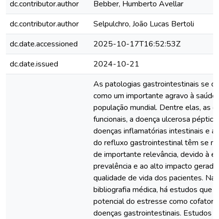
dc.contributor.author
Bebber, Humberto Avellar
dc.contributor.author
Selpulchro, João Lucas Bertoli
dc.date.accessioned
2025-10-17T16:52:53Z
dc.date.issued
2024-10-21
As patologias gastrointestinais se c
como um importante agravo à saúde
população mundial. Dentre elas, as 
funcionais, a doença ulcerosa péptica,
doenças inflamatórias intestinais e a
do refluxo gastrointestinal têm se 
de importante relevância, devido à e
prevalência e ao alto impacto gerado
qualidade de vida dos pacientes. Na
bibliografia médica, há estudos que 
potencial do estresse como cofator 
doenças gastrointestinais. Estudos