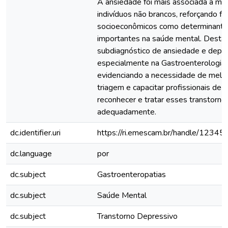
A ansiedade foi mais associada a mu
indivíduos não brancos, reforçando fa
socioeconômicos como determinant
importantes na saúde mental. Desta
subdiagnóstico de ansiedade e depr
especialmente na Gastroenterologia,
evidenciando a necessidade de melho
triagem e capacitar profissionais de 
reconhecer e tratar esses transtorno
adequadamente.
dc.identifier.uri
https://ri.emescam.br/handle/1234
dc.language
por
dc.subject
Gastroenteropatias
dc.subject
Saúde Mental
dc.subject
Transtorno Depressivo