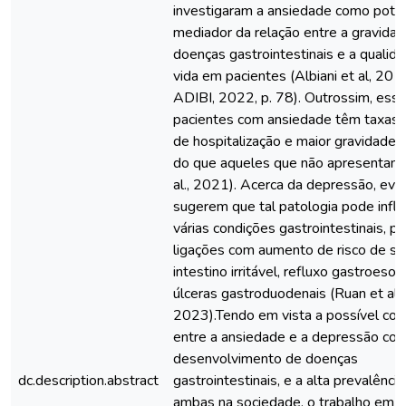
investigaram a ansiedade como poten
mediador da relação entre a gravida
doenças gastrointestinais e a qualid
vida em pacientes (Albiani et al, 20
ADIBI, 2022, p. 78). Outrossim, ess
pacientes com ansiedade têm taxas m
de hospitalização e maior gravidade 
do que aqueles que não apresentam 
al., 2021). Acerca da depressão, evi
sugerem que tal patologia pode influ
várias condições gastrointestinais, p
ligações com aumento de risco de s
intestino irritável, refluxo gastroesof
úlceras gastroduodenais (Ruan et al,
2023).Tendo em vista a possível cor
entre a ansiedade e a depressão co
desenvolvimento de doenças
dc.description.abstract
gastrointestinais, e a alta prevalênci
ambas na sociedade, o trabalho em 