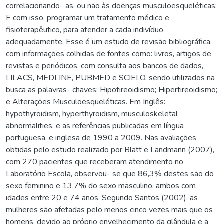
correlacionando- as, ou não às doenças musculoesqueléticas;
E com isso, programar um tratamento médico e
fisioterapêutico, para atender a cada indivíduo
adequadamente. Esse é um estudo de revisão bibliográfica,
com informações colhidas de fontes como: livros, artigos de
revistas e periódicos, com consulta aos bancos de dados,
LILACS, MEDLINE, PUBMED e SCIELO, sendo utilizados na
busca as palavras- chaves: Hipotireoidismo; Hipertireoidismo;
e Alterações Musculoesqueléticas. Em Inglês:
hypothyroidism, hyperthyroidism, musculoskeletal
abnormalities, e as referências publicadas em língua
portuguesa, e inglesa de 1990 a 2009. Nas avaliações
obtidas pelo estudo realizado por Blatt e Landmann (2007),
com 270 pacientes que receberam atendimento no
Laboratório Escola, observou- se que 86,3% destes são do
sexo feminino e 13,7% do sexo masculino, ambos com
idades entre 20 e 74 anos. Segundo Santos (2002), as
mulheres são afetadas pelo menos cinco vezes mais que os
homens, devido ao próprio envelhecimento da glândula e a