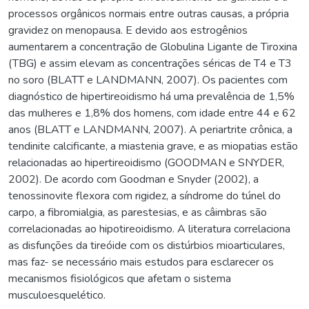
processos orgânicos normais entre outras causas, a própria
gravidez on menopausa. E devido aos estrogênios
aumentarem a concentração de Globulina Ligante de Tiroxina
(TBG) e assim elevam as concentrações séricas de T4 e T3
no soro (BLATT e LANDMANN, 2007). Os pacientes com
diagnóstico de hipertireoidismo há uma prevalência de 1,5%
das mulheres e 1,8% dos homens, com idade entre 44 e 62
anos (BLATT e LANDMANN, 2007). A periartrite crônica, a
tendinite calcificante, a miastenia grave, e as miopatias estão
relacionadas ao hipertireoidismo (GOODMAN e SNYDER,
2002). De acordo com Goodman e Snyder (2002), a
tenossinovite flexora com rigidez, a síndrome do túnel do
carpo, a fibromialgia, as parestesias, e as câimbras são
correlacionadas ao hipotireoidismo. A literatura correlaciona
as disfunções da tireóide com os distúrbios mioarticulares,
mas faz- se necessário mais estudos para esclarecer os
mecanismos fisiológicos que afetam o sistema
musculoesquelético.